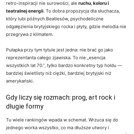
retro-inspiracji nie surowości, ale
ruchu, koloru i
teatralnej energii
. To dobra propozycja dla słuchacza,
który lubi późnych Beatlesów, psychodeliczne
odgałęzienia brytyjskiego rocka i płyty, gdzie melodia nie
przegrywa z klimatem.
Pułapka przy tym tytule jest jedna: nie brać go jako
reprezentanta całego zjawiska. To nie „esencja
wszystkich lat 70.”, tylko bardzo konkretny typ hołdu —
bardziej świetlisty niż ciężki, bardziej brytyjski niż
amerykański.
Gdy liczy się rozmach: prog, art rock i
długie formy
Tu wiele rankingów wpada w schemat. Wrzuca się do
jednego worka wszystko, co ma dłuższe utwory i