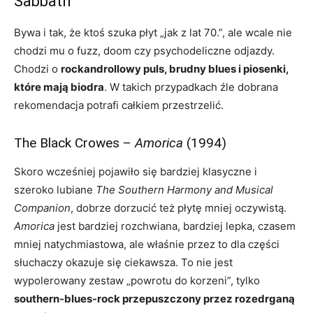
Sabbath
Bywa i tak, że ktoś szuka płyt „jak z lat 70.”, ale wcale nie
chodzi mu o fuzz, doom czy psychodeliczne odjazdy.
Chodzi o
rockandrollowy puls, brudny blues i piosenki,
które mają biodra
. W takich przypadkach źle dobrana
rekomendacja potrafi całkiem przestrzelić.
The Black Crowes –
Amorica
(1994)
Skoro wcześniej pojawiło się bardziej klasyczne i
szeroko lubiane
The Southern Harmony and Musical
Companion
, dobrze dorzucić też płytę mniej oczywistą.
Amorica
jest bardziej rozchwiana, bardziej lepka, czasem
mniej natychmiastowa, ale właśnie przez to dla części
słuchaczy okazuje się ciekawsza. To nie jest
wypolerowany zestaw „powrotu do korzeni”, tylko
southern-blues-rock przepuszczony przez rozedrganą