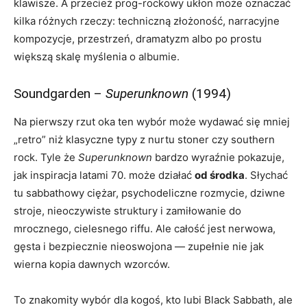
klawisze. A przecież prog-rockowy ukłon może oznaczać
kilka różnych rzeczy: techniczną złożoność, narracyjne
kompozycje, przestrzeń, dramatyzm albo po prostu
większą skalę myślenia o albumie.
Soundgarden –
Superunknown
(1994)
Na pierwszy rzut oka ten wybór może wydawać się mniej
„retro” niż klasyczne typy z nurtu stoner czy southern
rock. Tyle że
Superunknown
bardzo wyraźnie pokazuje,
jak inspiracja latami 70. może działać
od środka
. Słychać
tu sabbathowy ciężar, psychodeliczne rozmycie, dziwne
stroje, nieoczywiste struktury i zamiłowanie do
mrocznego, cielesnego riffu. Ale całość jest nerwowa,
gęsta i bezpiecznie nieoswojona — zupełnie nie jak
wierna kopia dawnych wzorców.
To znakomity wybór dla kogoś, kto lubi Black Sabbath, ale