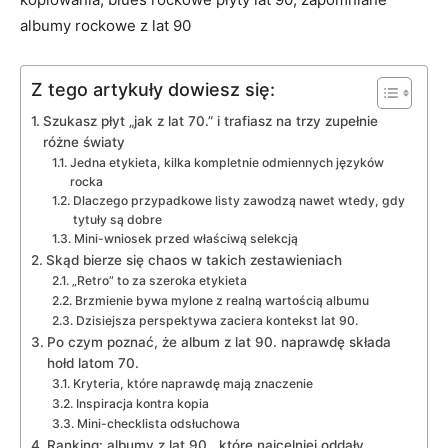
albumy rockowe z lat 90
Z tego artykuły dowiesz się:
Szukasz płyt „jak z lat 70.” i trafiasz na trzy zupełnie
różne światy
Jedna etykieta, kilka kompletnie odmiennych języków
rocka
Dlaczego przypadkowe listy zawodzą nawet wtedy, gdy
tytuły są dobre
Mini-wniosek przed właściwą selekcją
Skąd bierze się chaos w takich zestawieniach
„Retro” to za szeroka etykieta
Brzmienie bywa mylone z realną wartością albumu
Dzisiejsza perspektywa zaciera kontekst lat 90.
Po czym poznać, że album z lat 90. naprawdę składa
hołd latom 70.
Kryteria, które naprawdę mają znaczenie
Inspiracja kontra kopia
Mini-checklista odsłuchowa
Ranking: albumy z lat 90., które najcelniej oddały