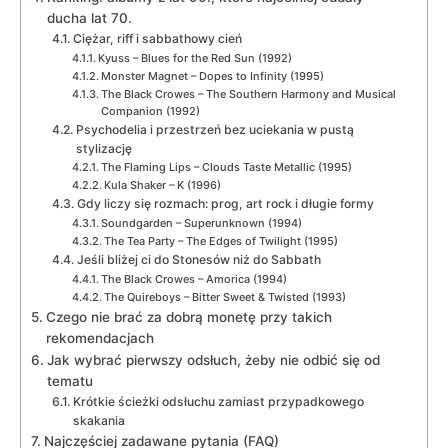
ducha lat 70.
Ciężar, riff i sabbathowy cień
Kyuss – Blues for the Red Sun (1992)
Monster Magnet – Dopes to Infinity (1995)
The Black Crowes – The Southern Harmony and Musical
Companion (1992)
Psychodelia i przestrzeń bez uciekania w pustą
stylizację
The Flaming Lips – Clouds Taste Metallic (1995)
Kula Shaker – K (1996)
Gdy liczy się rozmach: prog, art rock i długie formy
Soundgarden – Superunknown (1994)
The Tea Party – The Edges of Twilight (1995)
Jeśli bliżej ci do Stonesów niż do Sabbath
The Black Crowes – Amorica (1994)
The Quireboys – Bitter Sweet & Twisted (1993)
Czego nie brać za dobrą monetę przy takich
rekomendacjach
Jak wybrać pierwszy odsłuch, żeby nie odbić się od
tematu
Krótkie ścieżki odsłuchu zamiast przypadkowego
skakania
Najczęściej zadawane pytania (FAQ)