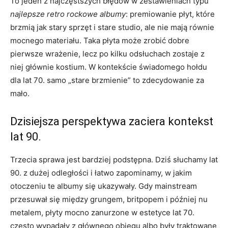
To jeden z najczęstszych błędów w zestawieniach typu
najlepsze retro rockowe albumy
: premiowanie płyt, które
brzmią jak stary sprzęt i stare studio, ale nie mają równie
mocnego materiału. Taka płyta może zrobić dobre
pierwsze wrażenie, lecz po kilku odsłuchach zostaje z
niej głównie kostium. W kontekście świadomego hołdu
dla lat 70. samo „stare brzmienie” to zdecydowanie za
mało.
Dzisiejsza perspektywa zaciera kontekst
lat 90.
Trzecia sprawa jest bardziej podstępna. Dziś słuchamy lat
90. z dużej odległości i łatwo zapominamy, w jakim
otoczeniu te albumy się ukazywały. Gdy mainstream
przesuwał się między grungem, britpopem i później nu
metalem, płyty mocno zanurzone w estetyce lat 70.
często wypadały z głównego obiegu albo były traktowane