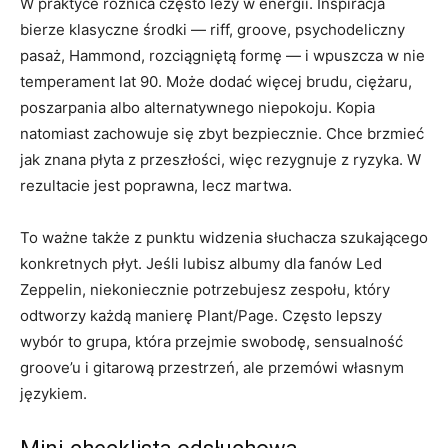
W praktyce różnica często leży w energii. Inspiracja
bierze klasyczne środki — riff, groove, psychodeliczny
pasaż, Hammond, rozciągniętą formę — i wpuszcza w nie
temperament lat 90. Może dodać więcej brudu, ciężaru,
poszarpania albo alternatywnego niepokoju. Kopia
natomiast zachowuje się zbyt bezpiecznie. Chce brzmieć
jak znana płyta z przeszłości, więc rezygnuje z ryzyka. W
rezultacie jest poprawna, lecz martwa.
To ważne także z punktu widzenia słuchacza szukającego
konkretnych płyt. Jeśli lubisz albumy dla fanów Led
Zeppelin, niekoniecznie potrzebujesz zespołu, który
odtworzy każdą manierę Plant/Page. Często lepszy
wybór to grupa, która przejmie swobodę, sensualność
groove’u i gitarową przestrzeń, ale przemówi własnym
językiem.