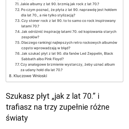
Jakie albumy z lat 90. brzmią jak rock z lat 70.?
Po czym poznać, że płyta z lat 90. naprawdę jest hołdem
dla lat 70., a nie tylko stylizacją?
Czy stoner rock z lat 90. to to samo co rock inspirowany
latami 70.?
Jak odróżnić inspirację latami 70. od kopiowania starych
zespołów?
Dlaczego rankingi najlepszych retro rockowych albumów
często wprowadzają w błąd?
Jak szukać płyt z lat 90. dla fanów Led Zeppelin, Black
Sabbath albo Pink Floyd?
Czy analogowe brzmienie wystarczy, żeby uznać album
za udany hołd dla lat 70.?
Kluczowe Wnioski
Szukasz płyt „jak z lat 70.” i
trafiasz na trzy zupełnie różne
światy