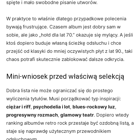
spięte i mało swobodne pisanie utworów.
W praktyce to właśnie dlatego przypadkowe polecenia
bywają frustrujące. Czasem album jest dobry sam w
sobie, ale jako „hołd dla lat 70.” okazuje się mylący. A jeśli
ktoś dopiero buduje własną ścieżkę odsłuchu i chce
przejść od klasyki do mniej oczywistych płyt z lat 90., taki
chaos potrafi skutecznie zablokować dalsze odkrycia.
Mini-wniosek przed właściwą selekcją
Dobra lista nie może ograniczać się do prostego
wyliczenia tytułów. Musi porządkować typ inspiracji:
ciężar i riff
,
psychodelia i lot
,
blues-rockowy luz
,
progresywny rozmach
,
glamowy teatr
. Dopiero wtedy
ranking albumów retro rock przestaje być ozdobną listą, a
staje się naprawdę użytecznym przewodnikiem
odsłuchowym.