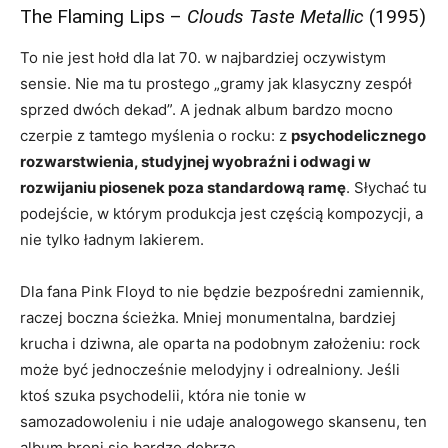
The Flaming Lips –
Clouds Taste Metallic
(1995)
To nie jest hołd dla lat 70. w najbardziej oczywistym
sensie. Nie ma tu prostego „gramy jak klasyczny zespół
sprzed dwóch dekad”. A jednak album bardzo mocno
czerpie z tamtego myślenia o rocku: z
psychodelicznego
rozwarstwienia, studyjnej wyobraźni i odwagi w
rozwijaniu piosenek poza standardową ramę
. Słychać tu
podejście, w którym produkcja jest częścią kompozycji, a
nie tylko ładnym lakierem.
Dla fana Pink Floyd to nie będzie bezpośredni zamiennik,
raczej boczna ścieżka. Mniej monumentalna, bardziej
krucha i dziwna, ale oparta na podobnym założeniu: rock
może być jednocześnie melodyjny i odrealniony. Jeśli
ktoś szuka psychodelii, która nie tonie w
samozadowoleniu i nie udaje analogowego skansenu, ten
album broni się bardzo dobrze.