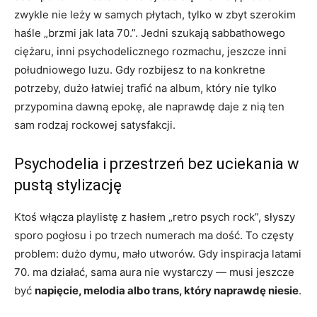
zwykle nie leży w samych płytach, tylko w zbyt szerokim
haśle „brzmi jak lata 70.”. Jedni szukają sabbathowego
ciężaru, inni psychodelicznego rozmachu, jeszcze inni
południowego luzu. Gdy rozbijesz to na konkretne
potrzeby, dużo łatwiej trafić na album, który nie tylko
przypomina dawną epokę, ale naprawdę daje z nią ten
sam rodzaj rockowej satysfakcji.
Psychodelia i przestrzeń bez uciekania w
pustą stylizację
Ktoś włącza playlistę z hasłem „retro psych rock”, słyszy
sporo pogłosu i po trzech numerach ma dość. To częsty
problem: dużo dymu, mało utworów. Gdy inspiracja latami
70. ma działać, sama aura nie wystarczy — musi jeszcze
być
napięcie, melodia albo trans, który naprawdę niesie
.