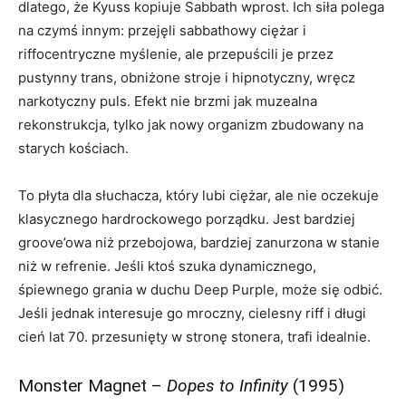
dlatego, że Kyuss kopiuje Sabbath wprost. Ich siła polega
na czymś innym: przejęli sabbathowy ciężar i
riffocentryczne myślenie, ale przepuścili je przez
pustynny trans, obniżone stroje i hipnotyczny, wręcz
narkotyczny puls. Efekt nie brzmi jak muzealna
rekonstrukcja, tylko jak nowy organizm zbudowany na
starych kościach.
To płyta dla słuchacza, który lubi ciężar, ale nie oczekuje
klasycznego hardrockowego porządku. Jest bardziej
groove’owa niż przebojowa, bardziej zanurzona w stanie
niż w refrenie. Jeśli ktoś szuka dynamicznego,
śpiewnego grania w duchu Deep Purple, może się odbić.
Jeśli jednak interesuje go mroczny, cielesny riff i długi
cień lat 70. przesunięty w stronę stonera, trafi idealnie.
Monster Magnet –
Dopes to Infinity
(1995)