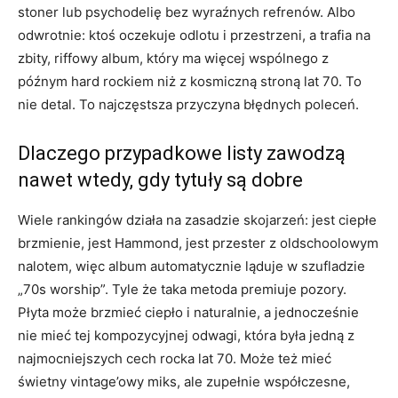
stoner lub psychodelię bez wyraźnych refrenów. Albo
odwrotnie: ktoś oczekuje odlotu i przestrzeni, a trafia na
zbity, riffowy album, który ma więcej wspólnego z
późnym hard rockiem niż z kosmiczną stroną lat 70. To
nie detal. To najczęstsza przyczyna błędnych poleceń.
Dlaczego przypadkowe listy zawodzą
nawet wtedy, gdy tytuły są dobre
Wiele rankingów działa na zasadzie skojarzeń: jest ciepłe
brzmienie, jest Hammond, jest przester z oldschoolowym
nalotem, więc album automatycznie ląduje w szufladzie
„70s worship”. Tyle że taka metoda premiuje pozory.
Płyta może brzmieć ciepło i naturalnie, a jednocześnie
nie mieć tej kompozycyjnej odwagi, która była jedną z
najmocniejszych cech rocka lat 70. Może też mieć
świetny vintage’owy miks, ale zupełnie współczesne,