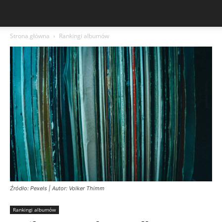
Strona główna
Rankingi albumów
Źródło: Pexels | Autor: Volker Thimm
Rankingi albumów