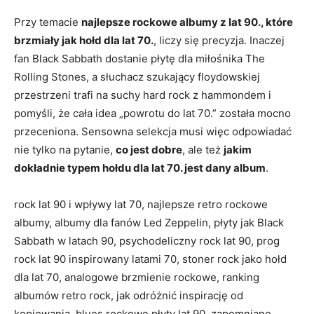
Przy temacie
najlepsze rockowe albumy z lat 90., które
brzmiały jak hołd dla lat 70.
, liczy się precyzja. Inaczej
fan Black Sabbath dostanie płytę dla miłośnika The
Rolling Stones, a słuchacz szukający floydowskiej
przestrzeni trafi na suchy hard rock z hammondem i
pomyśli, że cała idea „powrotu do lat 70.” została mocno
przeceniona. Sensowna selekcja musi więc odpowiadać
nie tylko na pytanie,
co jest dobre
, ale też
jakim
dokładnie typem hołdu dla lat 70. jest dany album
.
rock lat 90 i wpływy lat 70, najlepsze retro rockowe
albumy, albumy dla fanów Led Zeppelin, płyty jak Black
Sabbath w latach 90, psychodeliczny rock lat 90, prog
rock lat 90 inspirowany latami 70, stoner rock jako hołd
dla lat 70, analogowe brzmienie rockowe, ranking
albumów retro rock, jak odróżnić inspirację od
kopiowania, blues rockowe płyty lat 90, zapomniane