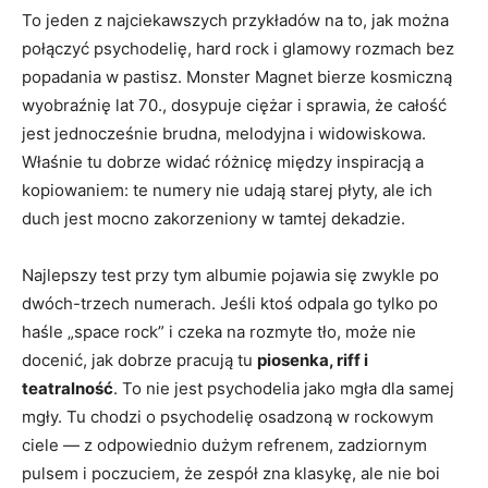
To jeden z najciekawszych przykładów na to, jak można
połączyć psychodelię, hard rock i glamowy rozmach bez
popadania w pastisz. Monster Magnet bierze kosmiczną
wyobraźnię lat 70., dosypuje ciężar i sprawia, że całość
jest jednocześnie brudna, melodyjna i widowiskowa.
Właśnie tu dobrze widać różnicę między inspiracją a
kopiowaniem: te numery nie udają starej płyty, ale ich
duch jest mocno zakorzeniony w tamtej dekadzie.
Najlepszy test przy tym albumie pojawia się zwykle po
dwóch-trzech numerach. Jeśli ktoś odpala go tylko po
haśle „space rock” i czeka na rozmyte tło, może nie
docenić, jak dobrze pracują tu
piosenka, riff i
teatralność
. To nie jest psychodelia jako mgła dla samej
mgły. Tu chodzi o psychodelię osadzoną w rockowym
ciele — z odpowiednio dużym refrenem, zadziornym
pulsem i poczuciem, że zespół zna klasykę, ale nie boi