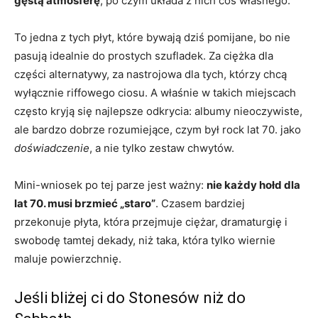
gęstą atmosferę
, po czym układa z nich coś własnego.
To jedna z tych płyt, które bywają dziś pomijane, bo nie
pasują idealnie do prostych szufladek. Za ciężka dla
części alternatywy, za nastrojowa dla tych, którzy chcą
wyłącznie riffowego ciosu. A właśnie w takich miejscach
często kryją się najlepsze odkrycia: albumy nieoczywiste,
ale bardzo dobrze rozumiejące, czym był rock lat 70. jako
doświadczenie
, a nie tylko zestaw chwytów.
Mini-wniosek po tej parze jest ważny:
nie każdy hołd dla
lat 70. musi brzmieć „staro”
. Czasem bardziej
przekonuje płyta, która przejmuje ciężar, dramaturgię i
swobodę tamtej dekady, niż taka, która tylko wiernie
maluje powierzchnię.
Jeśli bliżej ci do Stonesów niż do