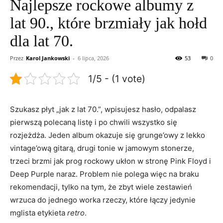
Najlepsze rockowe albumy z
lat 90., które brzmiały jak hołd
dla lat 70.
Przez
Karol Jankowski
-
6 lipca, 2026
53
0
1/5 - (1 vote)
Szukasz płyt „jak z lat 70.”, wpisujesz hasło, odpalasz
pierwszą polecaną listę i po chwili wszystko się
rozjeżdża. Jeden album okazuje się grunge’owy z lekko
vintage’ową gitarą, drugi tonie w jamowym stonerze,
trzeci brzmi jak prog rockowy ukłon w stronę Pink Floyd i
Deep Purple naraz. Problem nie polega więc na braku
rekomendacji, tylko na tym, że zbyt wiele zestawień
wrzuca do jednego worka rzeczy, które łączy jedynie
mglista etykieta
retro
.