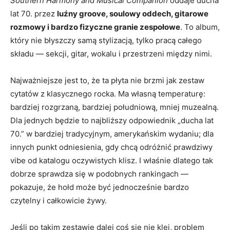
Southern Harmony and Musical Companion
oddaje ducha
lat 70. przez
luźny groove, soulowy oddech, gitarowe
rozmowy i bardzo fizyczne granie zespołowe
. To album,
który nie błyszczy samą stylizacją, tylko pracą całego
składu — sekcji, gitar, wokalu i przestrzeni między nimi.
Najważniejsze jest to, że ta płyta nie brzmi jak zestaw
cytatów z klasycznego rocka. Ma własną temperaturę:
bardziej rozgrzaną, bardziej południową, mniej muzealną.
Dla jednych będzie to najbliższy odpowiednik „ducha lat
70.” w bardziej tradycyjnym, amerykańskim wydaniu; dla
innych punkt odniesienia, gdy chcą odróżnić prawdziwy
vibe od katalogu oczywistych klisz. I właśnie dlatego tak
dobrze sprawdza się w podobnych rankingach —
pokazuje, że hołd może być jednocześnie bardzo
czytelny i całkowicie żywy.
Jeśli po takim zestawie dalej coś się nie klei, problem